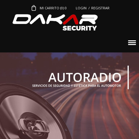
MI CARRITO (
0
)
0
LOGIN
/
REGISTRAR