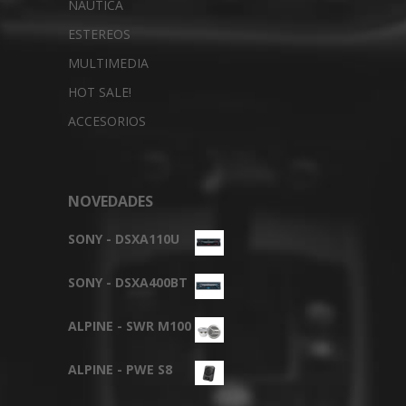
NAUTICA
ESTEREOS
MULTIMEDIA
HOT SALE!
ACCESORIOS
NOVEDADES
SONY - DSXA110U
SONY - DSXA400BT
ALPINE - SWR M100
ALPINE - PWE S8