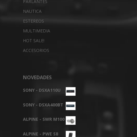
PARLANTES
NAUTICA
ESTEREOS
MULTIMEDIA
HOT SALE!
ACCESORIOS
NOVEDADES
SONY - DSXA110U
SONY - DSXA400BT
ALPINE - SWR M100
ALPINE - PWE S8