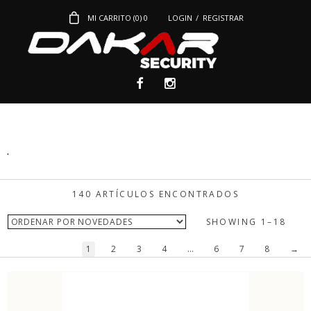
MI CARRITO (
0
)
0
LOGIN
/
REGISTRAR
.
140 ARTÍCULOS ENCONTRADOS
SHOWING 1–18
1
2
3
4
…
6
7
8
→