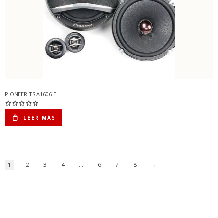
PIONEER TS A1606 C
LEER MÁS
1
2
3
4
…
6
7
8
→