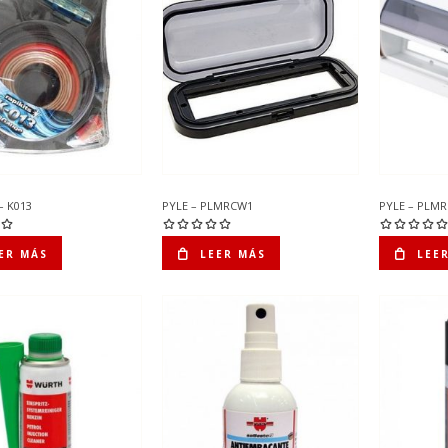
– K013
PYLE – PLMRCW1
PYLE – PLM
ER MÁS
LEER MÁS
LEE