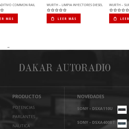
ADITIVO COMMON RAIL
WURTH – LIMPIA INYECTORES DIESEL
WURTH – SU
ER MÁS
LEER MÁS
LEE
→
DAKAR AUTORADIO
PRODUCTOS
NOVEDADES
POTENCIAS
SONY - DSXA110U
PARLANTES
SONY - DSXA400BT
NAUTICA