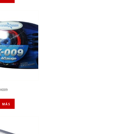
 K009
R MÁS