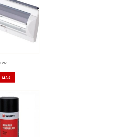
RCW2
R MÁS