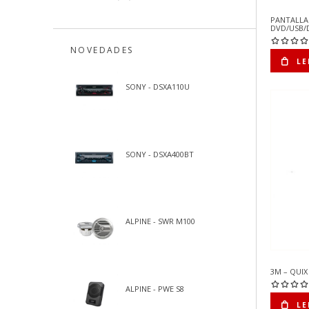
PANTALLA
DVD/USB/
NOVEDADES
LE
SONY - DSXA110U
SONY - DSXA400BT
ALPINE - SWR M100
3M – QUIX
ALPINE - PWE S8
LE