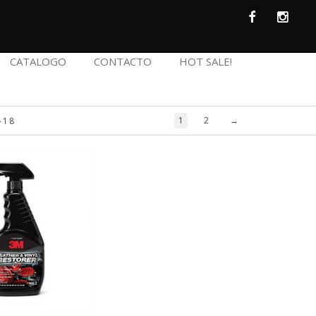
CATALOGO
CONTACTO
HOT SALE!
1
2
→
–18