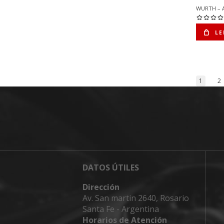
WURTH – 
LE
1
2
DATOS ÚTILES
Dirección
Av. San martin 2640, Rosario
Santa Fe - Argentina
Horarios de Atención