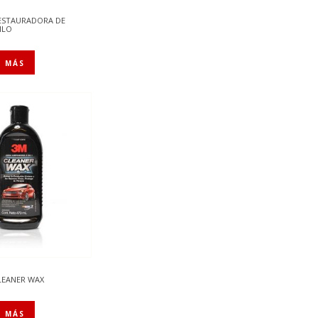
RESTAURADORA DE
ILO
R MÁS
LEANER WAX
R MÁS