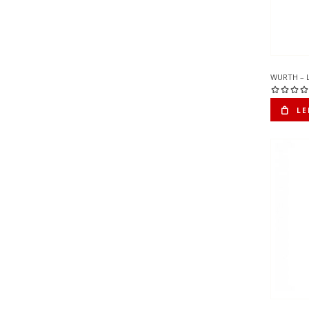
WURTH – 
LE