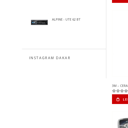
ALPINE - UTE 62 BT
INSTAGRAM DAKAR
3M – CER
LE