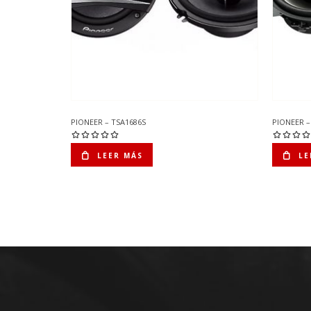
PIONEER – TSA1686S
PIONEER –
LEER MÁS
LE