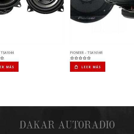
 TSA1044
PIONEER – TSA1614R
ER MÁS
LEER MÁS
DAKAR AUTORADIO