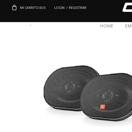
MI CARRITO (
0
)
0
LOGIN
/
REGISTRAR
.
HOME
EM