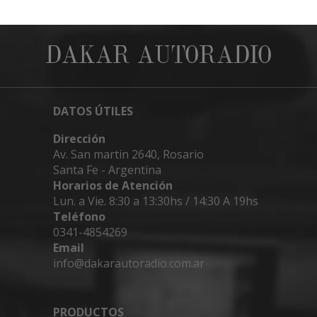
DAKAR AUTORADIO
DATOS ÚTILES
Dirección
Av. San martin 2640, Rosario
Santa Fe - Argentina
Horarios de Atención
Lun. a Vie. 8:30 a 13:30hs / 14:30 A 19hs
Teléfono
0341-4854269
Email
info@dakarautoradio.com.ar
PRODUCTOS