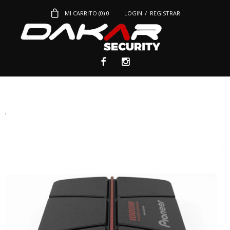
MI CARRITO (
0
)
0
LOGIN
/
REGISTRAR
.