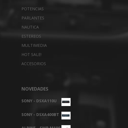
POTENCIAS
PARLANTES
NAUTICA
ESTEREOS
MULTIMEDIA
HOT SALE!
ACCESORIOS
NOVEDADES
SONY - DSXA110U
SONY - DSXA400BT
ALPINE - SWR M100