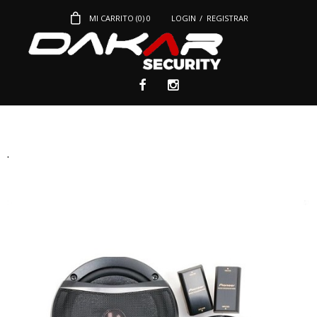
MI CARRITO (
0
)
0
LOGIN
/
REGISTRAR
.