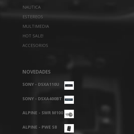
NAUTICA
ESTEREOS
MULTIMEDIA
HOT SALE!
ACCESORIOS
NOVEDADES
SONY - DSXA110U
SONY - DSXA400BT
ALPINE - SWR M100
ALPINE - PWE S8