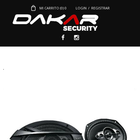
MI CARRITO (
0
)
0
LOGIN
/
REGISTRAR
.